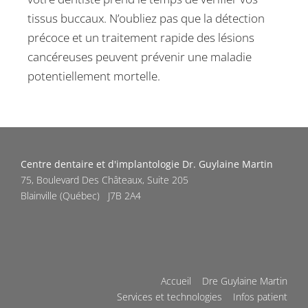
tissus buccaux. N’oubliez pas que la détection
précoce et un traitement rapide des lésions
cancéreuses peuvent prévenir une maladie
potentiellement mortelle.
Centre dentaire et d'implantologie Dr. Guylaine Martin
75, Boulevard Des Châteaux, Suite 205
Blainville
(
Québec
)
J7B 2A4
Accueil
Dre Guylaine Martin
Services et technologies
Infos patient