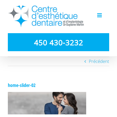
Passer
au
contenu
450 430-3232
Précédent
home-slider-02