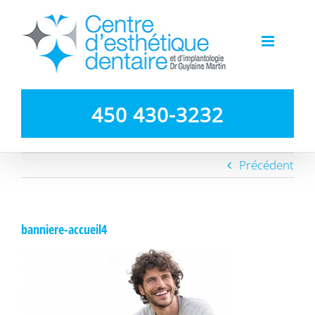
Passer
au
contenu
450 430-3232
Précédent
banniere-accueil4